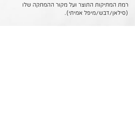
רמת המתיקות התוצר ועל מקור ההמתקה שלו
(סילאן/דבש/מיפל אמיתי).
דגני בוקר
– כמעט כל ילד בישראל אוכל מהם בכל
בוקר… עם חלב או בלי… יש דגני בוקר שהם הרבה
יותר ממתק מאשר אוכל בכלל, ובוודאי שהם לא אוכל
בריא…
מה יש בהם? תכולה רבה של פחמימות ריקות, תכולת
סוכר גבוהה (או לחילופין ממותקים בממתיקים
מלאכותיים, שזה לא פחות גרוע) ושימוש בחומרים
שונים וברכיבים מעובדים. נכון שהם מועשרים
בויטמינים וברזל, אבל זה לא הופך אותם לבריאים,
בטח לא לילדים… מי שרוצה להעשיר את התזונה
ברכיבים חיוניים שידאג לשלב בה ירקות ופירות
מגוונים, חיים וטריים 🙂