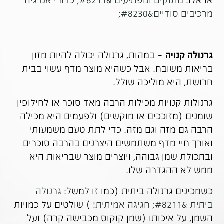
או אלו:
מתוקים ומפתיעים &#8211; כדורי אנרגיה
מרכיבים סודיים&#8230;
גרנולה קנויה
– במהות, גרנולה יכולה להיות מזון
בריאות משובח. אבל כשהיא מוצר מדף עשוי בבית
חרושת, היא מוליכה שולל.
גרנולות קנויות מכילות הרבה מאד סוכר או לחילופין
שומנים (מזוככים או מוקשים) ולפעמים היא מכילה
הרבה גם מזה וגם מזה. כדי לתת טעם משמעותי
ואורך חיי מדף משתמשים היצרנים בהרבה סוכרים
ובתכולת שמן גבוהה, ויוצרים מוצר שבריאות היא
ממש לא ההגדרה שלו.
כשמכינים גרנולה ביתית (כמו זו למשל:
גרנולה
ביתית &#8211; חגיגה אמיתית!
) שולטים על כמויות
השמן, על איכותו (שמן קוקוס מכבישה קרה) ועל