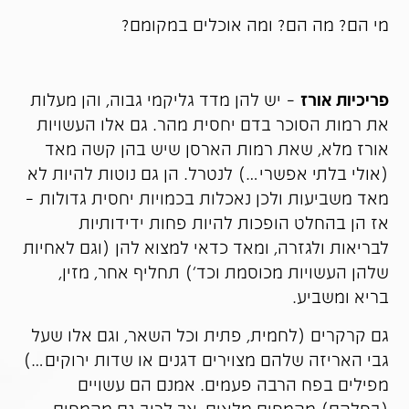
מי הם? מה הם? ומה אוכלים במקומם?
פריכיות אורז
– יש להן מדד גליקמי גבוה, והן מעלות
את רמות הסוכר בדם יחסית מהר. גם אלו העשויות
אורז מלא, שאת רמות הארסן שיש בהן קשה מאד
(אולי בלתי אפשרי…) לנטרל. הן גם נוטות להיות לא
מאד משביעות ולכן נאכלות בכמויות יחסית גדולות –
אז הן בהחלט הופכות להיות פחות ידידותיות
לבריאות ולגזרה, ומאד כדאי למצוא להן (וגם לאחיות
שלהן העשויות מכוסמת וכד') תחליף אחר, מזין,
בריא ומשביע.
גם קרקרים (לחמית, פתית וכל השאר, וגם אלו שעל
גבי האריזה שלהם מצוירים דגנים או שדות ירוקים…)
מפילים בפח הרבה פעמים. אמנם הם עשויים
(בחלקם) מקמחים מלאים, אך לרוב גם מקמחים