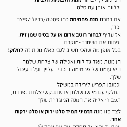
וללוות אותן עם סלט.
אם בחרת
מנת פחמימה
כמו פסטה/רביולי/פיצה
וכד',
אז עדיף
לבחור רוטב אדום או על בסיס שמן זית
,
ופחות את השמנת-מוקרם…
בכל אופן מה שהכי חשוב לגבי כאלו מנות זה
לחלוק!
הן מנות מאד גדולות ואכילה של צלחת שלמה
היא עומס של פחמימה ותכביד עלייך ועל העיכול
שלך.
וכמובן תפריע לירידה במשקל
תחלקי עם מי שבשולחן או שתבקשי צלחת נפרדת,
תעבירי אליה את המנה המוגדרת שלך
לצד כזו מנה
תזמיני תמיד סלט ירוק או סלט ירקות
אחר
.
ואותו דווקא אל תחלקי עם אף אחד 🙂