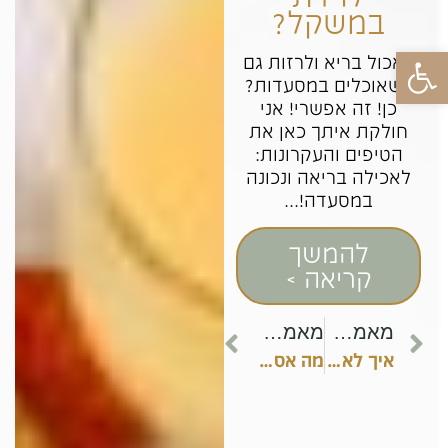
במשקל?
פתח סרגל נגישות
לאכול בריא ולרזות גם
כשאוכלים במסעדות?
כן! זה אפשרי! אני
חולקת איתך כאן את
הטיפים והעקרונות:
לאכילה בריאה ונכונה
במסעדה!...
להמשך
קריאה >
מאמר קודם
מאמר הבא
איך לאכול בריא בהריון?
מה אסור לאכול בשביל לרדת במשקל