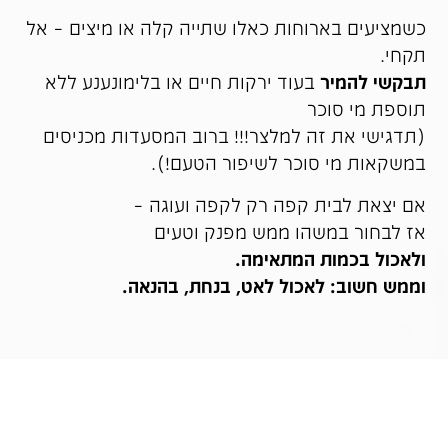
כשמציעים בארוחות כאלו שתייה קלה או מיצים – אל
תקחי.
תבקשי להמיר
בעוד ירקות חיים או בלימונענע ללא
תוספת מי סוכר
(תדגישי את זה למלצר!!! ברוב המסעדות מכניסים
במשקאות מי סוכר לשיפור הטעם!).
אם יצאת לבית קפה רק לקפה ועוגה –
אז לבחור במשהו ממש מפנק וטעים
ולאכול בכמות המתאימה.
וממש חשוב: לאכול לאט, בנחת, בהנאה.
• במסעדות מזרחיות –
מומלץ לשים לב מאד ל-לאפות ופיתות המוגשות
חופשי עם מטבלים שונים.