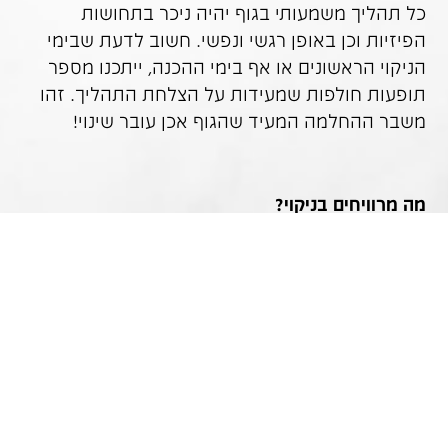
כל תהליך משמעותי בגוף יהיה ניכר בתחושות
הפיזיות וכן באופן רגשי ונפשי. חשוב לדעת שבימי
הניקוי הראשונים או אף בימי ההכנה, ייתכנו מספר
תופעות חולפות שמעידות על הצלחת התהליך. זהו
משבר ההחלמה המעיד שהגוף אכן עובר שינוי!
מה מרוויחים בניקוי?
לאחר שהבנו, ולו במעט, את מורכבות מנגנוני
תחזוקת הגוף, וודאי שנרצה לסייע למערכות בגופנו
להתנקות, להתחדש ולפעול בייתר שאת ובתקינות
מירבית.
כדאי לך לערוך ניקוי ולחדש את גופך, ועל הדרך
להרוויח בונוסים נלווים, ובניהם:
ירידה במשקל בקלות ובטבעיות,