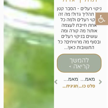
ניקוי רעלים - הסבר קטן
פתח סרגל נגישות
על תהליך גדול! מה זה
ניקוי רעלים ולמה כל
אחת חייבת לעצמה
אותו? מה קורה ומה
עושים בניקוי רעלים
ובסוף מה מרוויחים? כל
התשובות כאן!...
להמשך
קריאה >
מאמר קודם
מאמר הבא
סלט כוסמת ירוקה עם ירקות
חגיגית ושמחה – הכנות לפסח ברוח בריאה!