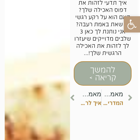
איך תדעי לזהות את
דפוס האכילה שלך?
פתח סרגל נגישות
האם הוא על רקע רגשי
או שאת באמת רעבה?
אני נותנת לך כאן 3
שלבים מדוייקים שיעזרו
לך לזהות את האכילה
הרגשית שלך!...
להמשך
קריאה >
מאמר קודם
מאמר הבא
המדריך למרקים בריאים לירידה במשקל
איך לרדת במשקל?