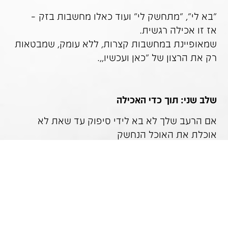
"בא לי", "מתחשק לי" ועוד כאלו מחשבות בזק –
אז זו אכילה רגשית.
שמאופיינת במחשבות קצרות, ללא עומק, שמבטאות
רק את הרצון של "כאן ועכשיו,,.
שלב שני: תוך כדי האכילה
אם הרעב שלך לא בא לידי סיפוק עד שאת לא
אוכלת את האוכל הנחשק
אז זו אכילה רגשית!
ולא אכילה על פי צורך גופני בכלל.
למה?
בדיוק מהסיבה שציינתי מקודם!
שרק מזון פחממתי/מתוק/שומני/עז פועל על הגוף
ועל המח