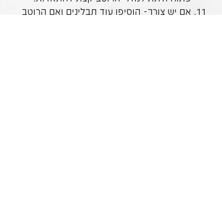
אם יש צורך- הוסיפו עוד תבלינים ואם הרוטב
סמיך מידי – הוסיפו עוד מעט מים/חלב צמחי.
להכניס את הפסטה אל הסיר ולערבב בעדינות
אל תוך הרוטב
לזרות מעל 2 כפות שמרי בירה הנותרות.
להגיש עם מעט פטרוזיליה קצוצה/ שמיר קצוץ,
לצד סלט ירקות טרי ורענן.
לבריאות