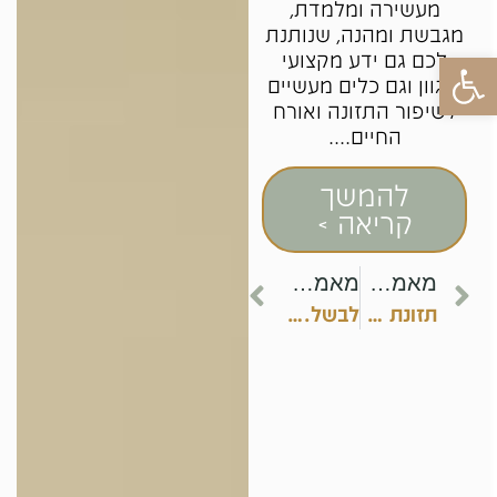
מעשירה ומלמדת,
מגבשת ומהנה, שנותנת
פתח סרגל נגישות
לכם גם ידע מקצועי
ומגוון וגם כלים מעשיים
לשיפור התזונה ואורח
החיים....
להמשך
קריאה >
מאמר קודם
מאמר הבא
תזונת תינוקות – לאכול נכון מהרגע הראשון
לבשל. לאכול. לאהוב – סדנת בישול בריא