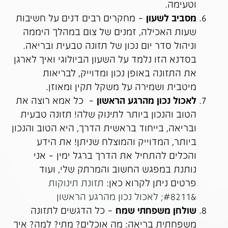
וטעימה.
מסביב לשעון
– מחקרים רבים דנים על חשיבות
שעות האכילה, זמנים של צום במהלך היממה
וניהול סדר יום נכון של תזונה טבעית ובריאה.
בסדנא הזו נלמד על השעון הביולוגי ואיך לארגן
את התזונה באופן נכון ומדוייק, לבריאות
מיטבית ושמירה על משקל תקין ומאוזן.
לאכול נכון מהרגע הראשון
– כל אמא רוצה את
הטוב והנכון ביותר לתינוק שלה! תזונה טבעית
ובריאה, בייחוד בראשית הדרך, היא הטוב והנכון
ביותר, המדוייק והמוצלח שניתן! את הידע
והכלים להתחיל את הדרך ברגל ימין – אני
נותנת במפגש החשוב והמרתק שלי, ועוד
פרטים ניתן לקרוא כאן:
תזונת תינוקות
&#8211; לאכול נכון מהרגע הראשון
שולחן משפחתי שמח
– כל הדגשים לתזונה
משפחתית בריאה: מה אוכלים? מתי? למה? איך