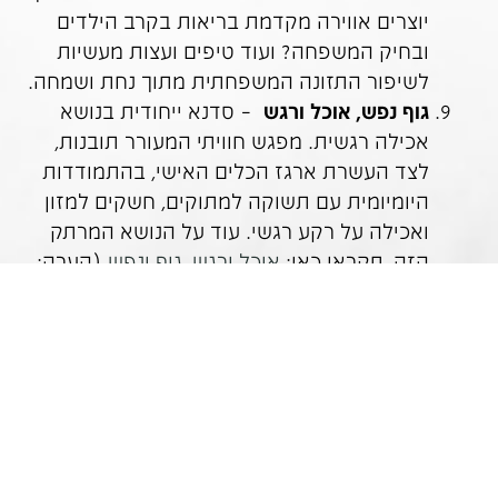
יוצרים אווירה מקדמת בריאות בקרב הילדים
ובחיק המשפחה? ועוד טיפים ועצות מעשיות
לשיפור התזונה המשפחתית מתוך נחת ושמחה.
גוף נפש, אוכל ורגש
– סדנא ייחודית בנושא
אכילה רגשית. מפגש חוויתי המעורר תובנות,
לצד העשרת ארגז הכלים האישי, בהתמודדות
היומיומית עם תשוקה למתוקים, חשקים למזון
ואכילה על רקע רגשי. עוד על הנושא המרתק
הזה, תקראו כאן:
אוכל ורגש, גוף ונפש
(הערה:
במפגש אין הדגמת מתכונים).
סדנאות תזונה במעגל השנה:
תזונה אביבית –
האביב הוא זמן ממושלם לניקוי
רעלים, ניעור הגוף מתרדמת החורף ורענון של
כל המערכות לקראת הקיץ הקרב. במפגש הזה
נדבר על ניקוי רעלים ונספר בשבחיו, ונטעם
מיצים טבעיים, מפירות וירקות, ונכיר את