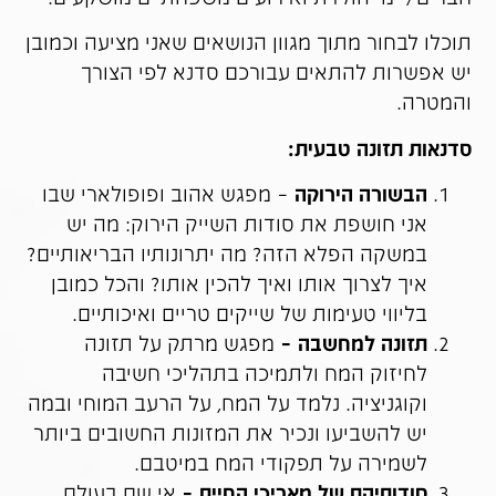
תוכלו לבחור מתוך מגוון הנושאים שאני מציעה וכמובן
יש אפשרות להתאים עבורכם סדנא לפי הצורך
והמטרה.
סדנאות תזונה טבעית:
הבשורה הירוקה
– מפגש אהוב ופופולארי שבו
אני חושפת את סודות השייק הירוק: מה יש
במשקה הפלא הזה? מה יתרונותיו הבריאותיים?
איך לצרוך אותו ואיך להכין אותו? והכל כמובן
בליווי טעימות של שייקים טריים ואיכותיים.
תזונה למחשבה –
מפגש מרתק על תזונה
לחיזוק המח ולתמיכה בתהליכי חשיבה
וקוגניציה. נלמד על המח, על הרעב המוחי ובמה
יש להשביעו ונכיר את המזונות החשובים ביותר
לשמירה על תפקודי המח במיטבם.
סודותיהם של מאריכי החיים –
אי שם בעולם