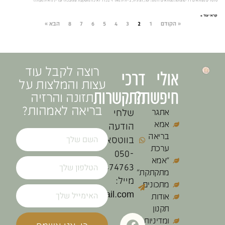
פלפלים ממולאים דלי פחמימה ממולאים זו מנה יפה, חגיגית, בייתית מאד ו- בכלל לא כזו מושקעת ומסובכת! ועדיין נראית מעולה!
קראי עוד »
« הקודם
1
2
3
4
5
6
7
8
הבא »
רוצה לקבל עוד
אולי
דרכי
עצות והמלצות על
חיפשת?
התקשרות
תזונה והרזיה
בריאה לאמהות?
אתגר
שלחי
אמא
הודעה
בריאה
בווטסאפ:
ערכת
050-
״אמא
4474763
מתקתקת״
מייל:
מתכונים
smitshachar@gmail.com
אודות
תקנון
ומדיניות