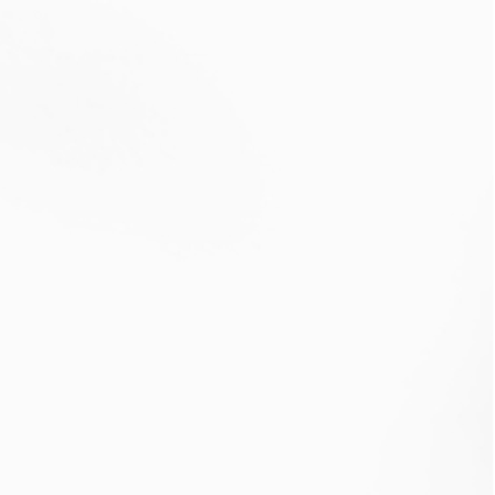
פנקייק קמח טף –
עוגיות בריאות טבעוניות
ארוחה מפנקת ובריאה
ללא קמח
.
.
טראפלס שוקולד טבעוני
ובריא
פטריות ממולאות
.
.