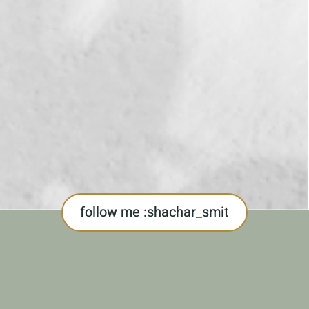
follow me :shachar_smit